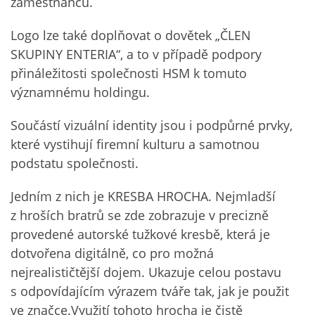
zaměstnanců.
Logo lze také doplňovat o dovětek „ČLEN
SKUPINY ENTERIA“, a to v případě podpory
přináležitosti společnosti HSM k tomuto
významnému holdingu.
Součástí vizuální identity jsou i podpůrné prvky,
které vystihují firemní kulturu a samotnou
podstatu společnosti.
Jedním z nich je KRESBA HROCHA. Nejmladší
z hroších bratrů se zde zobrazuje v precizně
provedené autorské tužkové kresbě, která je
dotvořena digitálně, co pro možná
nejrealističtější dojem. Ukazuje celou postavu
s odpovídajícím výrazem tváře tak, jak je použit
ve značce.Využití tohoto hrocha je čistě