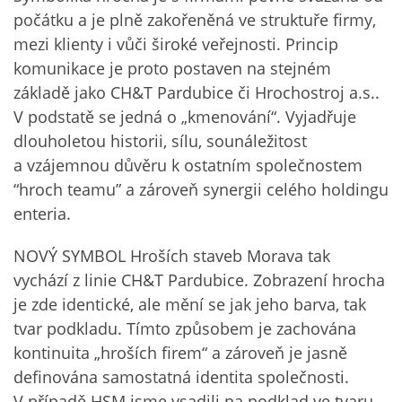
počátku a je plně zakořeněná ve struktuře firmy,
mezi klienty i vůči široké veřejnosti. Princip
komunikace je proto postaven na stejném
základě jako CH&T Pardubice či Hrochostroj a.s..
V podstatě se jedná o „kmenování“. Vyjadřuje
dlouholetou historii, sílu, sounáležitost
a vzájemnou důvěru k ostatním společnostem
“hroch teamu” a zároveň synergii celého holdingu
enteria.
NOVÝ SYMBOL Hroších staveb Morava tak
vychází z linie CH&T Pardubice. Zobrazení hrocha
je zde identické, ale mění se jak jeho barva, tak
tvar podkladu. Tímto způsobem je zachována
kontinuita „hroších firem“ a zároveň je jasně
definována samostatná identita společnosti.
V případě HSM jsme vsadili na podklad ve tvaru