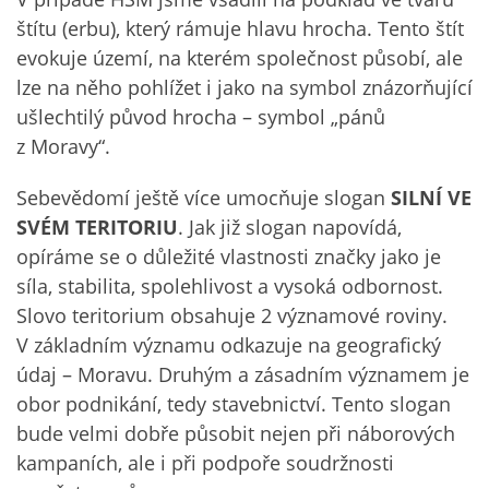
štítu (erbu), který rámuje hlavu hrocha. Tento štít
evokuje území, na kterém společnost působí, ale
lze na něho pohlížet i jako na symbol znázorňující
ušlechtilý původ hrocha – symbol „pánů
z Moravy“.
Sebevědomí ještě více umocňuje slogan
SILNÍ VE
SVÉM TERITORIU
. Jak již slogan napovídá,
opíráme se o důležité vlastnosti značky jako je
síla, stabilita, spolehlivost a vysoká odbornost.
Slovo teritorium obsahuje 2 významové roviny.
V základním významu odkazuje na geografický
údaj – Moravu. Druhým a zásadním významem je
obor podnikání, tedy stavebnictví. Tento slogan
bude velmi dobře působit nejen při náborových
kampaních, ale i při podpoře soudržnosti