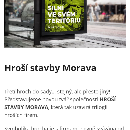
Hroší stavby Morava
Třetí hroch do sady… stejný, ale přesto jiný!
Představujeme novou tvář společnosti
HROŠÍ
STAVBY MORAVA
, která tak uzavírá trilogii
hroších firem.
Symbolika hrocha je s firmami pevně svázána od